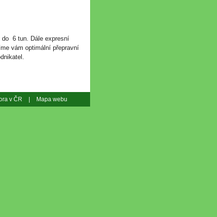
 do 6 tun. Dále expresní
tíme vám optimální přepravní
dnikatel.
tora v ČR
|
Mapa webu