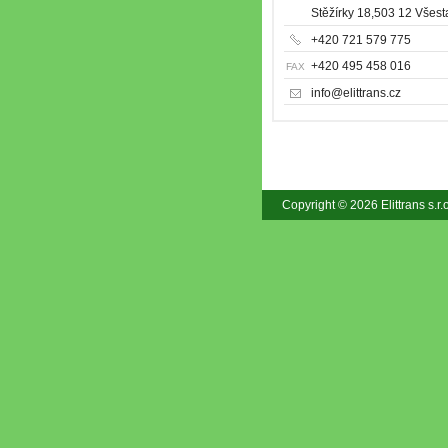
Stěžírky 18,503 12 Všest
+420 721 579 775
+420 495 458 016
FAX
info@elittrans.cz
Copyright © 2026 Elittrans s.r.