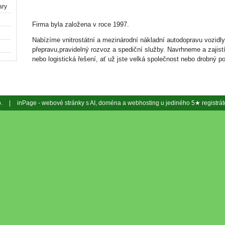
ary
Firma byla založena v roce 1997.
Nabízíme vnitrostátní a mezinárodní nákladní autodopravu vozidly
přepravu,pravidelný rozvoz a spediční služby. Navrhneme a zajis
nebo logistická řešení, ať už jste velká společnost nebo drobný po
o.
|
inPage -
webové stránky
s AI,
doména
a
webhosting
u jediného 5★ registrá